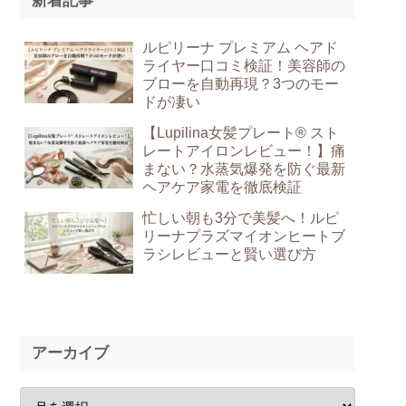
新着記事
ルピリーナ プレミアム ヘアド
ライヤー口コミ検証！美容師の
ブローを自動再現？3つのモー
ドが凄い
【Lupilina女髪プレート® スト
レートアイロンレビュー！】痛
まない？水蒸気爆発を防ぐ最新
ヘアケア家電を徹底検証
忙しい朝も3分で美髪へ！ルピ
リーナプラズマイオンヒートブ
ラシレビューと賢い選び方
アーカイブ