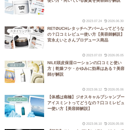
使い方・向いている髪質を美容師が解説
2023.07.24
2026.06.30
RETØUCHレタッチヘアバームってどうな
スタイリング剤
の？口コミレビュー使い方【美容師解説】
宮永えいとさんプロデュース商品
2023.07.03
2026.05.05
NILE頭皮保湿ローションの口コミと使い
頭皮ケア
方｜乾燥フケ・かゆみに効果はある？美容
師が解説
2023.06.12
2026.05.06
【体感は南極】ジオスキャルプシャンプー
シャンプー
アイスミントってどうなの？口コミレビュ
ー使い方【美容師解説】
2023.06.10
2026.05.06