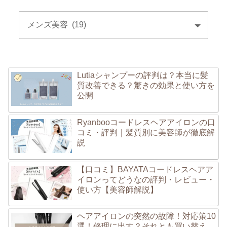
Lutiaシャンプーの評判は？本当に髪
質改善できる？驚きの効果と使い方を
公開
Ryanbooコードレスヘアアイロンの口
コミ・評判｜髪質別に美容師が徹底解
説
【口コミ】BAYATAコードレスヘアア
イロンってどうなの評判・レビュー・
使い方【美容師解説】
ヘアアイロンの突然の故障！対応策10
選！修理に出す？それとも買い替え