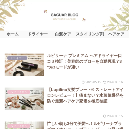
ホーム
ドライヤー
白髪ケア
スタイリング剤
ヘアケア
ルピリーナ プレミアム ヘアドライヤー口
ドライヤー
コミ検証！美容師のブローを自動再現？3
つのモードが凄い
2026.05.15
2026.05.16
【Lupilina女髪プレート® ストレートアイ
ヘアアイロン
ロンレビュー！】痛まない？水蒸気爆発を
防ぐ最新ヘアケア家電を徹底検証
2026.05.15
忙しい朝も3分で美髪へ！ルピリーナプラ
ヘアアイロン