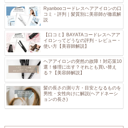
Ryanbooコードレスヘアアイロンの口
コミ・評判｜髪質別に美容師が徹底解
説
【口コミ】BAYATAコードレスヘアア
イロンってどうなの評判・レビュー・
使い方【美容師解説】
ヘアアイロンの突然の故障！対応策10
選！修理に出す？それとも買い替え
る？【美容師解説】
髪の長さの測り方・目安となるものを
男性・女性向けに解説(ヘアドネーシ
ョンの長さ)