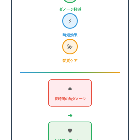
ダメージ軽減
⚡
時短効果
💫
髪質ケア
🔥
長時間の熱ダメージ
➜
🛡️