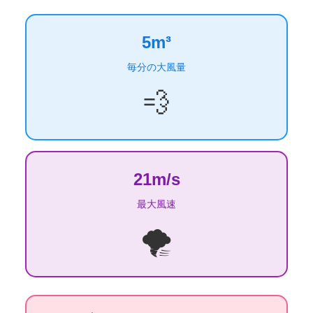
5m³
毎分の大風量
💨
21m/s
最大風速
🌪️