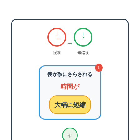
→
従来
短縮後
!
髪が熱にさらされる
時間が
大幅に短縮
✨