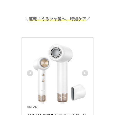
＼
速乾！うるツヤ髪へ、時短ケア
／
ANLAN