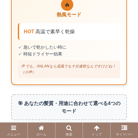
🔥
熱風モード
HOT
高温で素早く乾燥
✓ 急いで乾かしたい時に
✓ 時短ドライヤー効果
💭 でも、ANLANなら温風でも十分速乾なんですけどね！
（小声）
🎯 あなたの髪質・用途に合わせて選べる4つの
モード
さらに、
風量も2段階で調節可能
。髪の量や状態に合わせ
メニュー
ホーム
検索
トップ
サイドバー