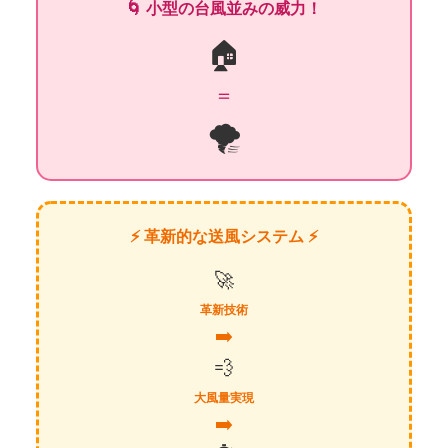
🌀 小型の台風並みの威力！
🏠
＝
🌪️
⚡ 革新的な送風システム ⚡
🚀
革新技術
➡️
💨
大風量実現
➡️