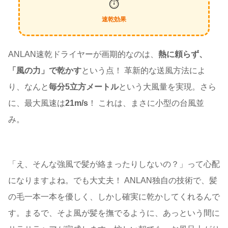
⏱️
速乾効果
ANLAN速乾ドライヤーが画期的なのは、
熱に頼らず、
「風の力」で乾かす
という点！ 革新的な送風方法によ
り、なんと
毎分5立方メートル
という大風量を実現。さら
に、最大風速は
21m/s
！ これは、まさに小型の台風並
み。
「え、そんな強風で髪が絡まったりしないの？」って心配
になりますよね。でも大丈夫！ ANLAN独自の技術で、髪
の毛一本一本を優しく、しかし確実に乾かしてくれるんで
す。まるで、そよ風が髪を撫でるように、あっという間に