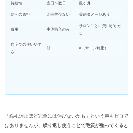
持続性
当日〜数日
数ヶ月
髪への負担
比較的少ない
薬剤ダメージあり
サロンごとに費用がかか
費用
本体購入のみ
る
自宅での使いやす
◎
×（サロン施術）
さ
「縮毛矯正ほど完全には伸びないかも」という声もゼロで
はありませんが、
繰り返し使うことで毛質が整ってくる
と