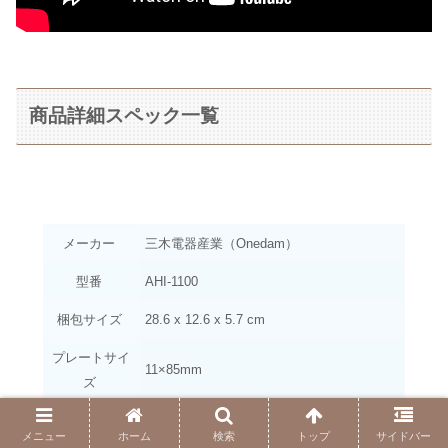
商品詳細スペック一覧
メーカー
‎三木電器産業（Onedam）
型番
‎AHI-1100
梱包サイズ
‎28.6 x 12.6 x 5.7 cm
プレートサイ
‎11×85mm
ズ
設定温度
‎60〜200℃（無段階調節）
メニュー
ホーム
検索
トップ
サイドバー