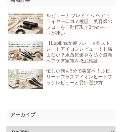
新着記事
ルピリーナ プレミアム ヘアド
ライヤー口コミ検証！美容師の
ブローを自動再現？3つのモー
ドが凄い
【Lupilina女髪プレート® スト
レートアイロンレビュー！】痛
まない？水蒸気爆発を防ぐ最新
ヘアケア家電を徹底検証
忙しい朝も3分で美髪へ！ルピ
リーナプラズマイオンヒートブ
ラシレビューと賢い選び方
アーカイブ