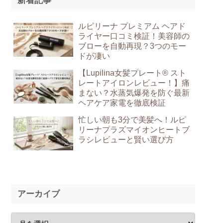
新着記事
ルピリーナ プレミアム ヘアド
ライヤー口コミ検証！美容師の
ブローを自動再現？3つのモー
ドが凄い
【Lupilina女髪プレート® スト
レートアイロンレビュー！】痛
まない？水蒸気爆発を防ぐ最新
ヘアケア家電を徹底検証
忙しい朝も3分で美髪へ！ルピ
リーナプラズマイオンヒートブ
ラシレビューと賢い選び方
アーカイブ