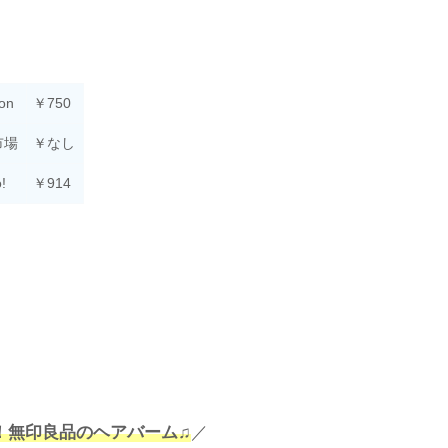
on
￥750
市場
￥なし
!
￥914
%！無印良品のヘアバーム♫
／