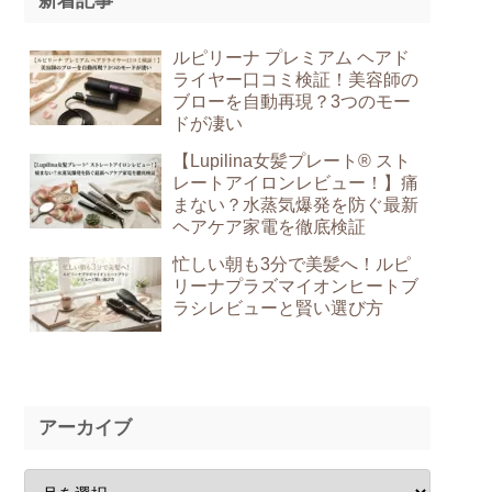
新着記事
ルピリーナ プレミアム ヘアド
ライヤー口コミ検証！美容師の
ブローを自動再現？3つのモー
ドが凄い
【Lupilina女髪プレート® スト
レートアイロンレビュー！】痛
まない？水蒸気爆発を防ぐ最新
ヘアケア家電を徹底検証
忙しい朝も3分で美髪へ！ルピ
リーナプラズマイオンヒートブ
ラシレビューと賢い選び方
アーカイブ