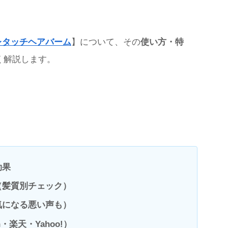
Hレタッチヘアバーム
】について、その
使い方・特
く解説します。
効果
（髪質別チェック）
気になる悪い声も）
・楽天・Yahoo!）