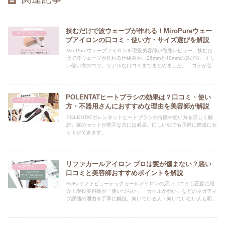
挟むだけで波ウェーブが作れる！MiroPureウェー
ヘアアイロン
ブアイロンの口コミ・使い方・サイズ選びを解説
MiroPureウェーブアイロンを現役美容師が徹底レビュー。挟むだ
けで波ウェーブが作れる仕組みや、26mmと40mmの選び方、正し
い使い方のコツ、リアルな口コミまでまとめました。「コテが苦
手」「朝の時間を短縮したい」という方はぜひ参考にしてくださ
い。Amazon・楽天での購入方法もご紹介。
POLENTATヒートブラシの効果は？口コミ・使い
ヘアアイロン
方・不器用さんにおすすめな理由を美容師が解説
POLENTATポレンタットヒートブラシの特徴や使い方を詳しく解
説。髪のセットが苦手な方には必見。忙しい朝でも手軽に簡単にセ
ットができます。
リファカールアイロン プロは髪が傷まない？悪い
ヘアアイロン
口コミと美容師おすすめポイントを解説
ReFaリファビューテックカールアイロンの悪い口コミも正直に紹
介！現役美容師が「使いづらい」「カールが弱い」などのネガティ
ブ評価の理由を丁寧に解説。向いている人・向いていない人も明記
しているので、購入前の参考にぜひご覧ください。