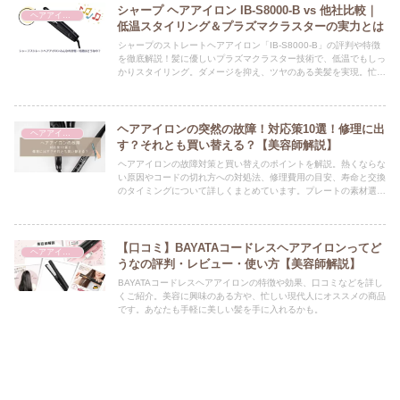
シャープ ヘアアイロン IB-S8000-B vs 他社比較｜
ヘアアイロン
低温スタイリング＆プラズマクラスターの実力とは
シャープのストレートヘアアイロン「IB-S8000-B」の評判や特徴
を徹底解説！髪に優しいプラズマクラスター技術で、低温でもしっ
かりスタイリング。ダメージを抑え、ツヤのある美髪を実現。忙し
い朝にも便利な高性能アイロンの魅力を紹介します。
ヘアアイロンの突然の故障！対応策10選！修理に出
ヘアアイロン
す？それとも買い替える？【美容師解説】
ヘアアイロンの故障対策と買い替えのポイントを解説。熱くならな
い原因やコードの切れ方への対処法、修理費用の目安、寿命と交換
のタイミングについて詳しくまとめています。プレートの素材選び
や温度設定のコツ、保管方法などもアドバイス。故障しやすい部分
の特徴も抑えて、トラブルを未然に防ぎましょう。ヘアアイロンの
適切な使い方で長持ちさせることを目指しましょう。
【口コミ】BAYATAコードレスヘアアイロンってど
ヘアアイロン
うなの評判・レビュー・使い方【美容師解説】
BAYATAコードレスヘアアイロンの特徴や効果、口コミなどを詳し
くご紹介。美容に興味のある方や、忙しい現代人にオススメの商品
です。あなたも手軽に美しい髪を手に入れるかも。