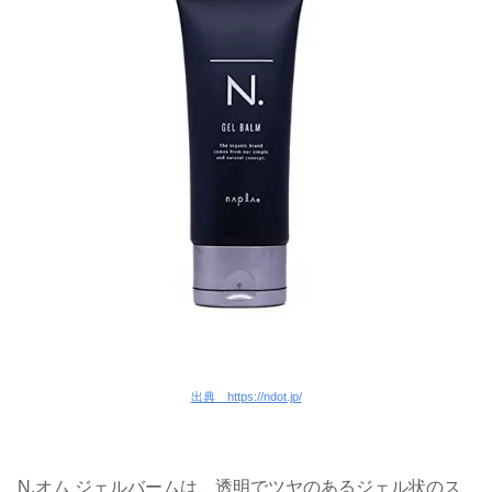
出典 https://ndot.jp/
N.オム ジェルバームは、透明でツヤのあるジェル状のス