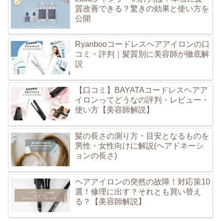
質改善できる？驚きの効果と使い方を
公開
Ryanbooコードレスヘアアイロンの口
コミ・評判｜髪質別に美容師が徹底解
説
【口コミ】BAYATAコードレスヘアア
イロンってどうなの評判・レビュー・
使い方【美容師解説】
髪の長さの測り方・目安となるものを
男性・女性向けに解説(ヘアドネーシ
ョンの長さ)
ヘアアイロンの突然の故障！対応策10
選！修理に出す？それとも買い替え
る？【美容師解説】