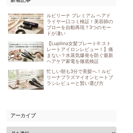
新着記事
ルピリーナ プレミアム ヘアド
ライヤー口コミ検証！美容師の
ブローを自動再現？3つのモー
ドが凄い
【Lupilina女髪プレート® スト
レートアイロンレビュー！】痛
まない？水蒸気爆発を防ぐ最新
ヘアケア家電を徹底検証
忙しい朝も3分で美髪へ！ルピ
リーナプラズマイオンヒートブ
ラシレビューと賢い選び方
アーカイブ