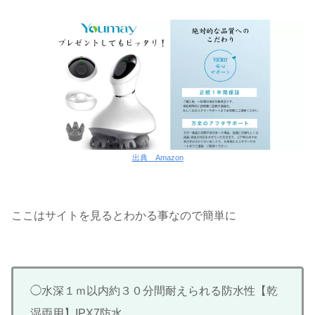
出典 Amazon
ここはサイトを見るとわかる事なので簡単に
◯水深１ｍ以内約３０分間耐えられる防水性【乾
湿両用】IPX7防水