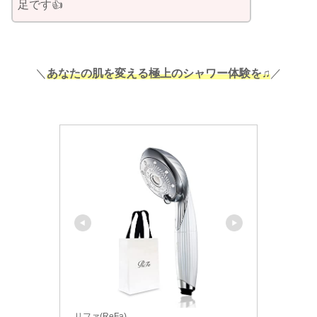
足です👍
＼
あなたの肌を変える極上のシャワー体験を♫
／
リファ(ReFa)